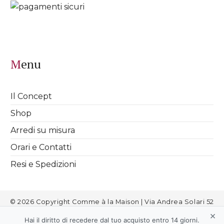
Menu
Il Concept
Shop
Arredi su misura
Orari e Contatti
Resi e Spedizioni
© 2026 Copyright Comme à la Maison | Via Andrea Solari 52
Milano | info@commealamaison.it | P.IVA 08811720963 |
Cookies
|
×
Informativa Privacy
|
Termini e Condizioni
|
Aggiorna le
Hai il diritto di recedere dal tuo acquisto entro 14 giorni.