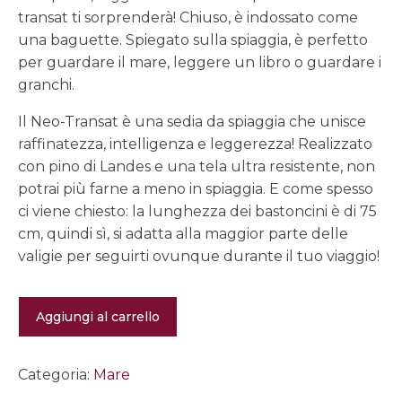
transat ti sorprenderà! Chiuso, è indossato come
una baguette. Spiegato sulla spiaggia, è perfetto
per guardare il mare, leggere un libro o guardare i
granchi.
Il Neo-Transat è una sedia da spiaggia che unisce
raffinatezza, intelligenza e leggerezza! Realizzato
con pino di Landes e una tela ultra resistente, non
potrai più farne a meno in spiaggia. E come spesso
ci viene chiesto: la lunghezza dei bastoncini è di 75
cm, quindi sì, si adatta alla maggior parte delle
valigie per seguirti ovunque durante il tuo viaggio!
Sdraio
Aggiungi al carrello
da
spiaggia
Neo-
Transat
Categoria:
Mare
-