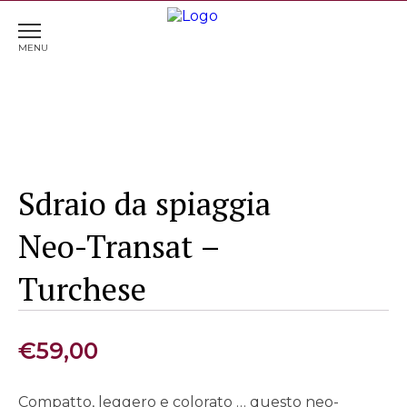
Home
>
Mare
> Sdraio da spiaggia Neo-Transat –
Turchese
Sdraio da spiaggia
Neo-Transat –
Turchese
€
59,00
Compatto, leggero e colorato … questo neo-