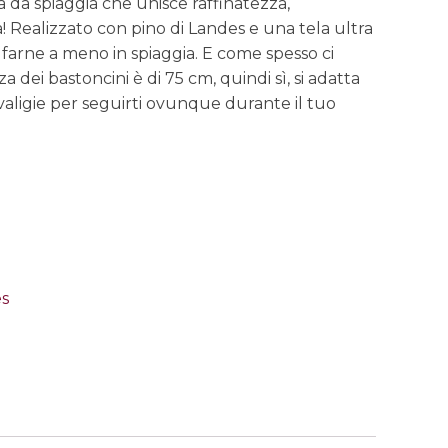
a da spiaggia che unisce raffinatezza,
! Realizzato con pino di Landes e una tela ultra
ù farne a meno in spiaggia. E come spesso ci
a dei bastoncini è di 75 cm, quindi sì, si adatta
valigie per seguirti ovunque durante il tuo
s