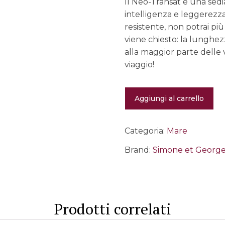
Il Neo-Transat è una sedi
intelligenza e leggerezza
resistente, non potrai pi
viene chiesto: la lunghezz
alla maggior parte delle 
viaggio!
Sdraio
Aggiungi al carrello
da
spiaggia
Neo-
Transat
Categoria:
Mare
-
Albicocca
Brand:
Simone et George
quantità
Prodotti correlati