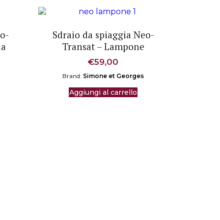
eo-
Sdraio da spiaggia Neo-
ia
Transat – Lampone
€
59,00
Brand:
Simone et Georges
Aggiungi al carrello