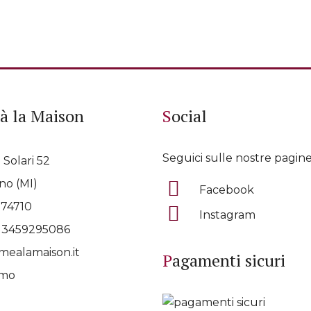
à la Maison
Social
Seguici sulle nostre pagine
 Solari 52
no (MI)
Facebook
074710
Instagram
p
3459295086
ealamaison.it
Pagamenti sicuri
amo