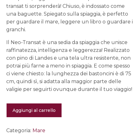
transat ti sorprenderà! Chiuso, è indossato come
una baguette. Spiegato sulla spiaggia, è perfetto
per guardare il mare, leggere un libro o guardare i
granchi.
Il Neo-Transat è una sedia da spiaggia che unisce
raffinatezza, intelligenza e leggerezza! Realizzato
con pino di Landes e una tela ultra resistente, non
potrai più farne a meno in spiaggia. E come spesso
ci viene chiesto: la lunghezza dei bastoncini è di 75
cm, quindi sì, si adatta alla maggior parte delle
valigie per seguirti ovunque durante il tuo viaggio!
Sdraio
Aggiungi al carrello
da
spiaggia
Neo-
Transat
Categoria:
Mare
-