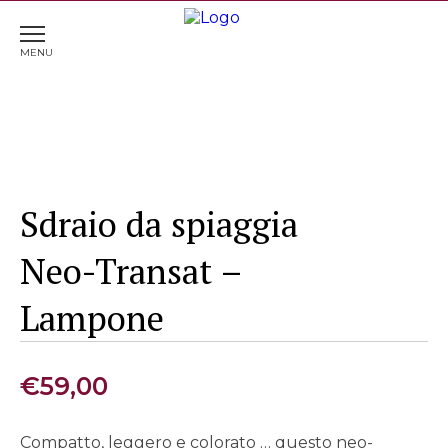
Home
>
Mare
> Sdraio da spiaggia Neo-Transat –
Lampone
Sdraio da spiaggia
Neo-Transat –
Lampone
€
59,00
Compatto, leggero e colorato … questo neo-