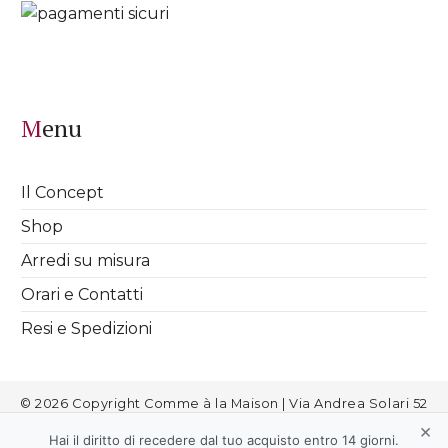
Menu
Il Concept
Shop
Arredi su misura
Orari e Contatti
Resi e Spedizioni
© 2026 Copyright Comme à la Maison | Via Andrea Solari 52
Milano | info@commealamaison.it | P.IVA 08811720963 |
Cookies
|
×
Informativa Privacy
|
Termini e Condizioni
|
Aggiorna le
Hai il diritto di recedere dal tuo acquisto entro 14 giorni.