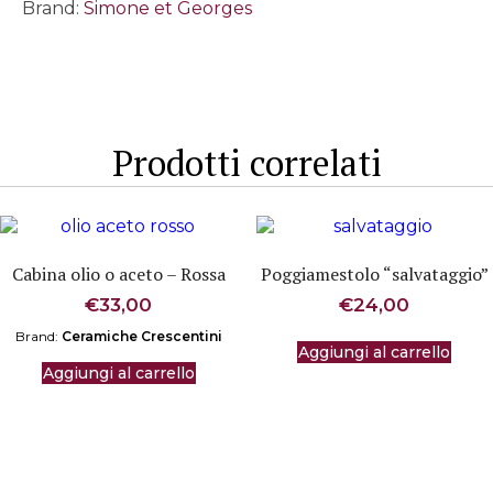
Lampone
Brand:
Simone et Georges
quantità
Prodotti correlati
Cabina olio o aceto – Rossa
Poggiamestolo “salvataggio”
€
33,00
€
24,00
Brand:
Ceramiche Crescentini
Aggiungi al carrello
Aggiungi al carrello