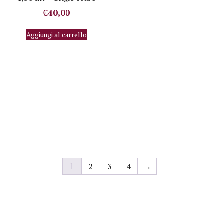
€
40,00
Aggiungi al carrello
2
3
4
→
1