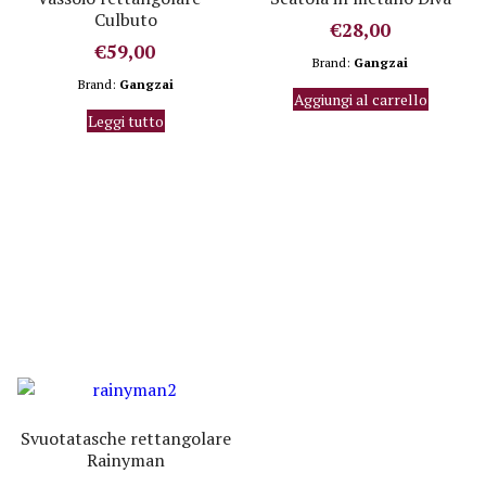
Culbuto
€
28,00
€
59,00
Brand:
Gangzai
Brand:
Gangzai
Aggiungi al carrello
Leggi tutto
Svuotatasche rettangolare
Rainyman