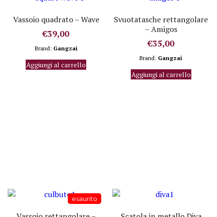
Vassoio quadrato – Wave
Svuotatasche rettangolare
– Amigos
€
39,00
€
35,00
Brand:
Gangzai
Brand:
Gangzai
Aggiungi al carrello
Aggiungi al carrello
Vassoio rettangolare –
Scatola in metallo Diva