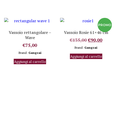
Vassoio rettangolare –
Vassoio Rosie 61×46 cm
Wave
Il
Il
€
135,00
€
90,00
€
75,00
prezzo
prezz
Brand:
Gangzai
originale
attual
Brand:
Gangzai
Aggiungi al carrello
era:
è:
Aggiungi al carrello
€135,00.
€90,00