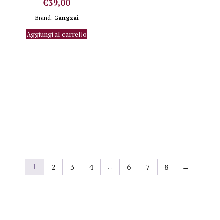
€
39,00
Brand:
Gangzai
Aggiungi al carrello
2
3
4
6
7
8
→
1
…