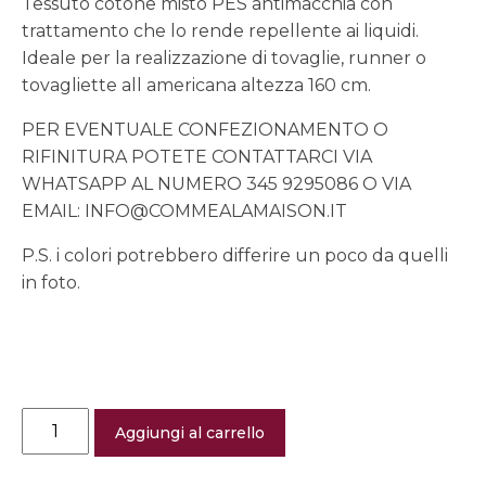
Tessuto cotone misto PES antimacchia con
trattamento che lo rende repellente ai liquidi.
Ideale per la realizzazione di tovaglie, runner o
tovagliette all americana altezza 160 cm.
PER EVENTUALE CONFEZIONAMENTO O
RIFINITURA POTETE CONTATTARCI VIA
WHATSAPP AL NUMERO 345 9295086 O VIA
EMAIL: INFO@COMMEALAMAISON.IT
P.S. i colori potrebbero differire un poco da quelli
in foto.
Tessuto
Aggiungi al carrello
al
metro
antimacchia