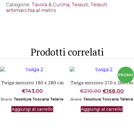
altezza
Categorie:
Tavola & Cucina
,
Tessuti
,
Tessuti
1,60
antimacchia al metro
mt
-
Vichy
grigio
quantità
Prodotti correlati
Twiga mezzero 180 x 280 cm
Twiga mezzero 270 x 280 cm
Il
Il
€
143,00
€
210,00
€
168,00
prezzo
pre
Brand:
Tessitura Toscana Telerie
Brand:
Tessitura Toscana Telerie
originale
attu
era:
è:
Aggiungi al carrello
Aggiungi al carrello
€210,00.
€16