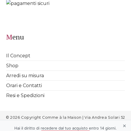
Menu
Il Concept
Shop
Arredi su misura
Orari e Contatti
Resi e Spedizioni
© 2026 Copyright Comme à la Maison | Via Andrea Solari 52
Milano | info@commealamaison.it | P.IVA 08811720963 |
Cookies
|
×
Informativa Privacy
|
Termini e Condizioni
|
Aggiorna le
Hai il diritto di recedere dal tuo acquisto entro 14 giorni.
preferenze sui cookie