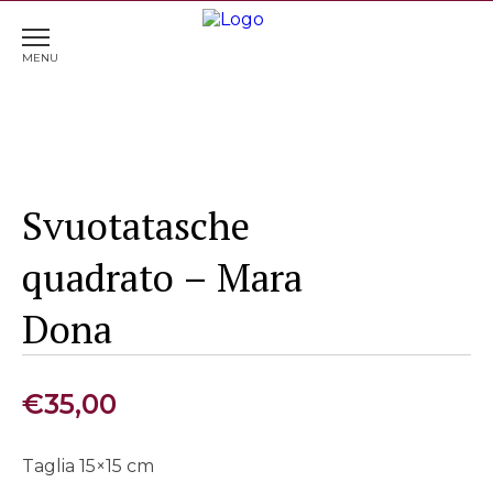
Home
>
Complementi d'arredo
> Svuotatasche
quadrato – Mara Dona
Svuotatasche
quadrato – Mara
Dona
€
35,00
Taglia 15×15 cm