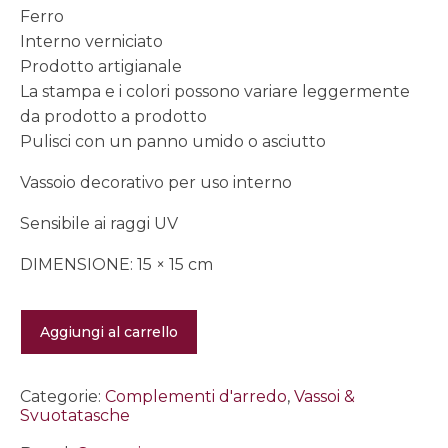
Ferro
Interno verniciato
Prodotto artigianale
La stampa e i colori possono variare leggermente
da prodotto a prodotto
Pulisci con un panno umido o asciutto
Vassoio decorativo per uso interno
Sensibile ai raggi UV
DIMENSIONE: 15 × 15 cm
Svuotatasche
Aggiungi al carrello
quadrato
-
Mara
Dona
Categorie:
Complementi d'arredo
,
Vassoi &
quantità
Svuotatasche