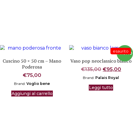
Cuscino 50 × 50 cm – Mano
Vaso pop neoclassico bianco
Poderosa
Il
Il
€
135,00
€
95,00
prezzo
pre
€
75,00
Brand:
Palais Royal
originale
attu
Brand:
Voglio bene
era:
è:
Leggi tutto
€135,00.
€95,
Aggiungi al carrello