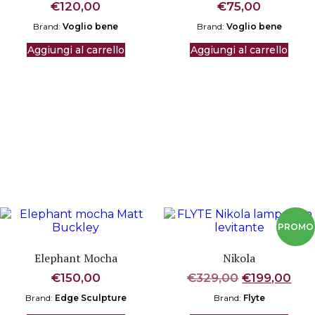
€
120,00
€
75,00
Brand:
Voglio bene
Brand:
Voglio bene
Aggiungi al carrello
Aggiungi al carrello
Elephant Mocha
Nikola
Il
Il
€
150,00
€
329,00
€
199,00
prezzo
pre
Brand:
Edge Sculpture
Brand:
Flyte
originale
att