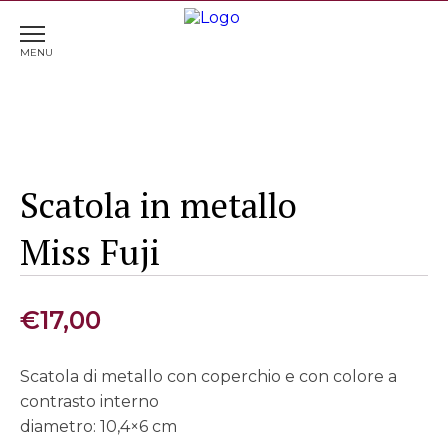
Home
>
Complementi d'arredo
> Scatola in metallo
Miss Fuji
Scatola in metallo
Miss Fuji
€
17,00
Scatola di metallo con coperchio e con colore a
contrasto interno
diametro: 10,4×6 cm