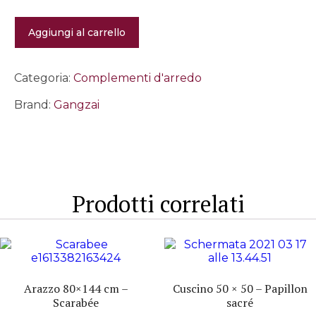
Scatola
Aggiungi al carrello
in
metallo
Miss
Fuji
Categoria:
Complementi d'arredo
quantità
Brand:
Gangzai
Prodotti correlati
Arazzo 80×144 cm –
Cuscino 50 × 50 – Papillon
Scarabée
sacré