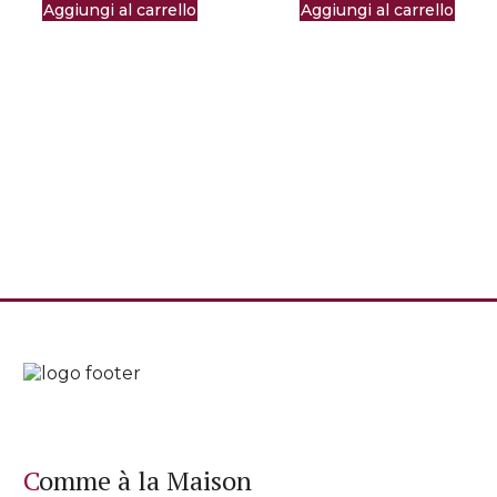
era:
è:
Aggiungi al carrello
Aggiungi al carrello
€329,00.
€19
Comme à la Maison