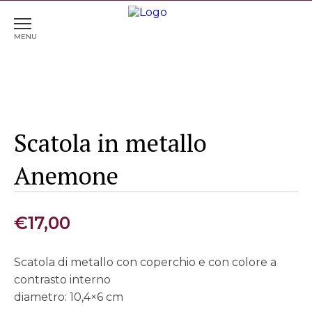
Home
>
Complementi d'arredo
> Scatola in metallo
Anemone
Scatola in metallo
Anemone
€
17,00
Scatola di metallo con coperchio e con colore a
contrasto interno
diametro: 10,4×6 cm