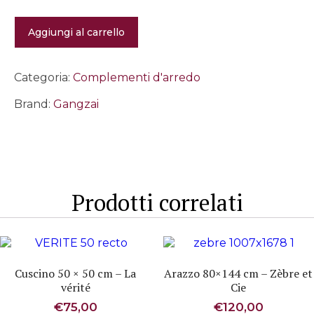
Scatola
Aggiungi al carrello
in
metallo
Anemone
quantità
Categoria:
Complementi d'arredo
Brand:
Gangzai
Prodotti correlati
Cuscino 50 × 50 cm – La
Arazzo 80×144 cm – Zèbre et
vérité
Cie
€
75,00
€
120,00