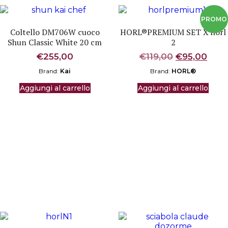
Coltello DM706W cuoco
HORL®PREMIUM SET X horl
Shun Classic White 20 cm
2
Il
Il
€
255,00
€
119,00
€
95,00
prezzo
prez
Brand:
Kai
Brand:
HORL®
originale
attu
era:
è:
Aggiungi al carrello
Aggiungi al carrello
€119,00.
€95,