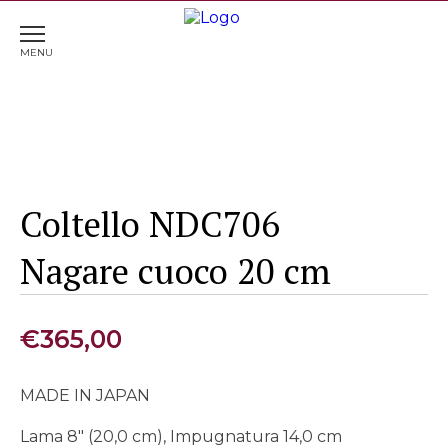
Home
>
Coltelleria
> Coltello NDC706 Nagare cuoco
20 cm
Coltello NDC706
Nagare cuoco 20 cm
€
365,00
MADE IN JAPAN
Lama 8″ (20,0 cm), Impugnatura 14,0 cm