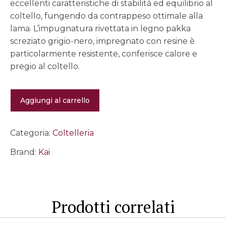
eccellenti caratteristiche di stabilità ed equilibrio al
coltello, fungendo da contrappeso ottimale alla
lama. L’impugnatura rivettata in legno pakka
screziato grigio-nero, impregnato con resine è
particolarmente resistente, conferisce calore e
pregio al coltello.
Coltello
Aggiungi al carrello
NDC706
Nagare
cuoco
20
Categoria:
Coltelleria
cm
quantità
Brand:
Kai
Prodotti correlati