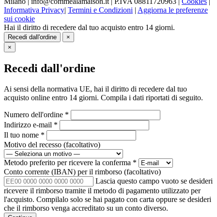
Milano | info@commealamaison.it | P.IVA 08811720963 |
Cookies
|
Informativa Privacy
|
Termini e Condizioni
|
Aggiorna le preferenze
sui cookie
Hai il diritto di recedere dal tuo acquisto entro 14 giorni.
Recedi dall'ordine
×
×
Recedi dall'ordine
Ai sensi della normativa UE, hai il diritto di recedere dal tuo
acquisto online entro 14 giorni. Compila i dati riportati di seguito.
Numero dell'ordine
*
Indirizzo e-mail
*
Il tuo nome
*
Motivo del recesso
(facoltativo)
Metodo preferito per ricevere la conferma
*
Conto corrente (IBAN) per il rimborso
(facoltativo)
Lascia questo campo vuoto se desideri
ricevere il rimborso tramite il metodo di pagamento utilizzato per
l'acquisto. Compilalo solo se hai pagato con carta oppure se desideri
che il rimborso venga accreditato su un conto diverso.