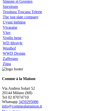
Simone et Georges
Spextrum
Tessitura Toscana Telerie
The just slate company
Uyuni lighting
Vivaraise
Vluv
Voglio bene
WD lifestyle
Wusthof
WWD Design
Zafferano
Ziipa
Comme à la Maison
Via Andrea Solari 52
20144 Milano (MI)
Tel 02 87074710
Whatsapp
3459295086
info@commealamaison.it