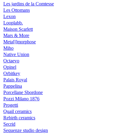
Les jardins de la Comtesse
Les Ottomans
Lexon
Looplabb.
Maison Scarlett
Mars & More
Meta[l]morphose
Miho
Native Union
Octaevo
Opinel
Orbitkey
Palais Royal
Pappelina
Porcellane Sbordone
Pozzi Milano 1876
Progetti
Quail ceramics
Rebirth ceramics
Secrid
Sequenze studio design