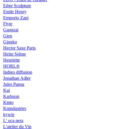
Edge Sculpture
Emile Henry
Emporio Zani
Flyte
Gangzai
Gien
Gingko
Hector Saxe Paris
Heim Sohne
Henriette
HORL®
Indigo diffusion
Jonathan Adler
Jules Pansu
Kai
Karlsson
Kinto
Knindustries
kywie
L' oca nera
L'atelier du Vin