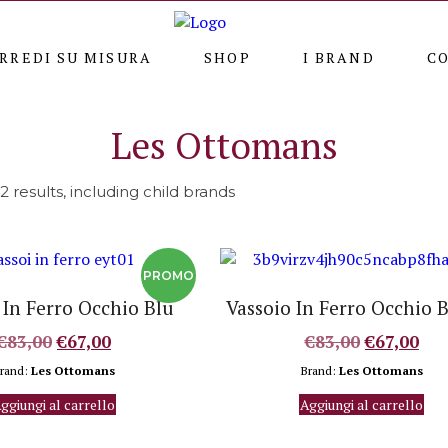
RREDI SU MISURA
SHOP
I BRAND
C
Les Ottomans
2 results, including child brands
 In Ferro Occhio Blu
Vassoio In Ferro Occhio 
Il
Il
Il
Il
€
83,00
€
67,00
€
83,00
€
67,00
prezzo
prezzo
prezzo
pre
rand:
Les Ottomans
Brand:
Les Ottomans
originale
attuale
originale
att
ggiungi al carrello
Aggiungi al carrello
era:
è:
era:
è:
€83,00.
€67,00.
€83,00.
€67