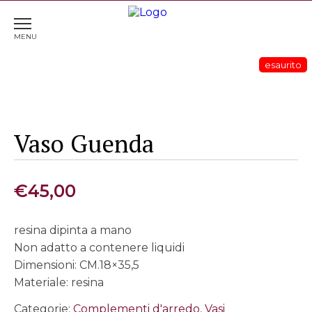
Home
>
Complementi d'arredo
> Vaso Guenda
Vaso Guenda
€
45,00
resina dipinta a mano
Non adatto a contenere liquidi
Dimensioni: CM.18×35,5
Materiale: resina
Categorie:
Complementi d'arredo
,
Vasi