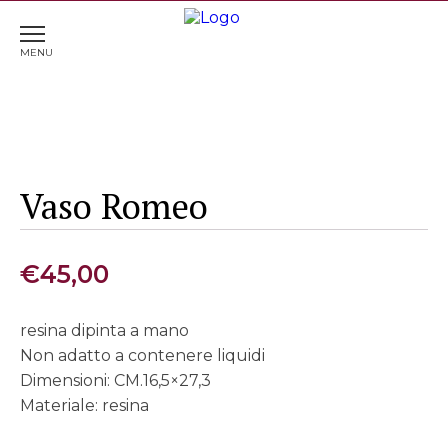
Home
>
Complementi d'arredo
> Vaso Romeo
Vaso Romeo
€
45,00
resina dipinta a mano
Non adatto a contenere liquidi
Dimensioni: CM.16,5×27,3
Materiale: resina