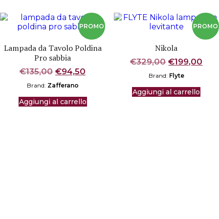
Lampada da Tavolo Poldina
Nikola
Pro sabbia
Il
Il
€
329,00
€
199,00
Il
Il
prezzo
pre
€
135,00
€
94,50
Brand:
Flyte
prezzo
prezzo
originale
att
Brand:
Zafferano
originale
attuale
era:
è:
Aggiungi al carrello
era:
è:
€329,00.
€19
Aggiungi al carrello
€135,00.
€94,50.