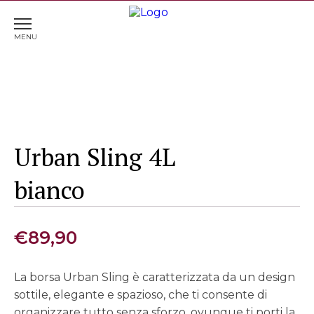
Home
>
Tech , Audio e Illuminazione
> Urban Sling 4L
bianco
Urban Sling 4L
bianco
€
89,90
La borsa Urban Sling è caratterizzata da un design
sottile, elegante e spazioso, che ti consente di
organizzare tutto senza sforzo, ovunque ti porti la