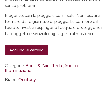
senza problemi.
Elegante, con la pioggia o con il sole. Non lasciarti
fermare dalle giornate di pioggia. Le cerniere e il
tessuto rivestiti respingono l’acqua e proteggono i
tuoi oggetti essenziali dagli agenti atmosferici.
Urban
Aggiungi al carrello
Sling
4L
bianco
quantità
Categorie:
Borse & Zaini
,
Tech , Audio e
Illuminazione
Brand:
Orbitkey