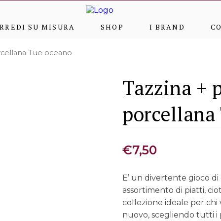
RREDI SU MISURA
SHOP
I BRAND
C
orcellana Tue oceano
Tazzina + p
porcellana
€
7,50
E’ un divertente gioco di 
assortimento di piatti, cio
collezione ideale per ch
nuovo, scegliendo tutti i 