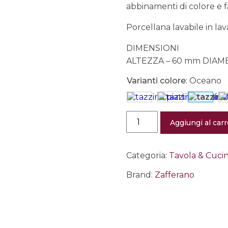
abbinamenti di colore e f
Porcellana lavabile in lav
DIMENSIONI
ALTEZZA – 60 mm DIAME
Varianti colore
:
Oceano
Tazzina
Aggiungi al carr
+
piattino
porcellana
Tue
Categoria:
Tavola & Cuci
oceano
quantità
Brand:
Zafferano