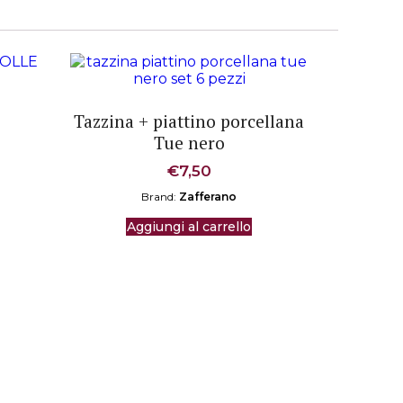
Tazzina + piattino porcellana
Tue nero
€
7,50
Brand:
Zafferano
Aggiungi al carrello