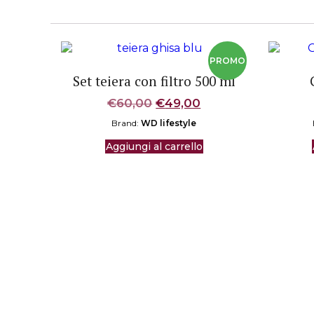
Set teiera con filtro 500 ml
Il
Il
€
60,00
€
49,00
prezzo
prezzo
Brand:
WD lifestyle
originale
attuale
era:
è:
Aggiungi al carrello
€60,00.
€49,00.