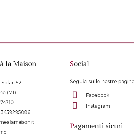
à la Maison
Social
Seguici sulle nostre pagine
 Solari 52
no (MI)
Facebook
074710
Instagram
p
3459295086
ealamaison.it
Pagamenti sicuri
amo