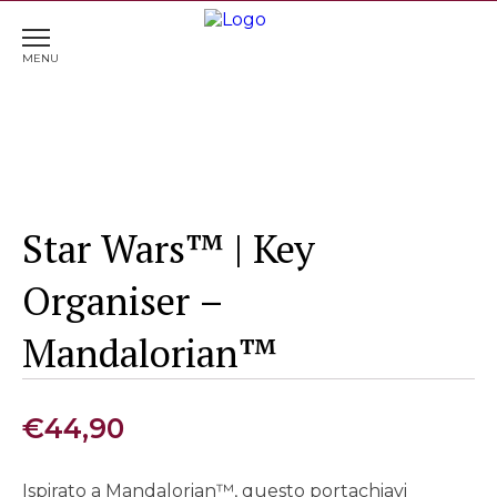
Home
>
Portachiavi
> Star Wars™ | Key Organiser –
Mandalorian™
Star Wars™ | Key
Organiser –
Mandalorian™
€
44,90
Ispirato a Mandalorian™, questo portachiavi