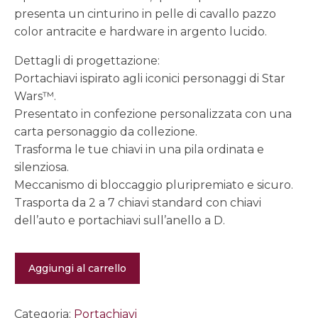
presenta un cinturino in pelle di cavallo pazzo
color antracite e hardware in argento lucido.
Dettagli di progettazione:
Portachiavi ispirato agli iconici personaggi di Star
Wars™.
Presentato in confezione personalizzata con una
carta personaggio da collezione.
Trasforma le tue chiavi in ​​una pila ordinata e
silenziosa.
Meccanismo di bloccaggio pluripremiato e sicuro.
Trasporta da 2 a 7 chiavi standard con chiavi
dell’auto e portachiavi sull’anello a D.
Star
Aggiungi al carrello
Wars™
|
Key
Organiser
Categoria:
Portachiavi