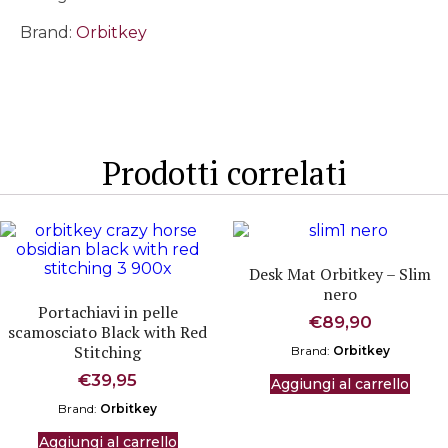
-
Mandalorian™
Brand:
Orbitkey
quantità
Prodotti correlati
Desk Mat Orbitkey – Slim
nero
Portachiavi in pelle
€
89,90
scamosciato Black with Red
Stitching
Brand:
Orbitkey
€
39,95
Aggiungi al carrello
Brand:
Orbitkey
Aggiungi al carrello