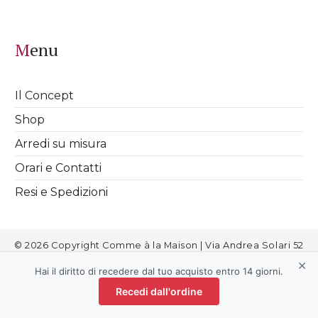
Menu
Il Concept
Shop
Arredi su misura
Orari e Contatti
Resi e Spedizioni
© 2026 Copyright Comme à la Maison | Via Andrea Solari 52
Milano | info@commealamaison.it | P.IVA 08811720963 |
Cookies
|
×
Informativa Privacy
|
Termini e Condizioni
|
Aggiorna le
Hai il diritto di recedere dal tuo acquisto entro 14 giorni.
preferenze sui cookie
Recedi dall'ordine
Contattaci: