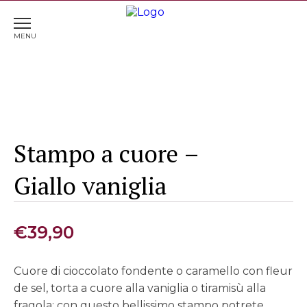
Home
>
Tavola & Cucina
> Stampo a cuore – Giallo
vaniglia
Stampo a cuore –
Giallo vaniglia
€
39,90
Cuore di cioccolato fondente o caramello con fleur
de sel, torta a cuore alla vaniglia o tiramisù alla
fragola: con questo bellissimo stampo potrete