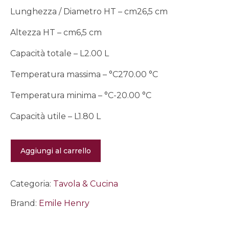
Lunghezza / Diametro HT – cm26,5 cm
Altezza HT – cm6,5 cm
Capacità totale – L2.00 L
Temperatura massima – °C270.00 °C
Temperatura minima – °C-20.00 °C
Capacità utile – L1.80 L
Stampo
Aggiungi al carrello
a
cuore
-
Giallo
Categoria:
Tavola & Cucina
vaniglia
quantità
Brand:
Emile Henry