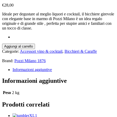
€
28,00
Ideale per degustare al meglio liquori e cocktail, il bicchiere girevole
con elegante base in marmo di Pozzi Milano è un idea regalo
originale e di grande stile , perfetta per stupire amici e familiari con
un tocco di classe.
Spinning
Aggiungi al carrello
glass
Categorie:
Accessori vino & cocktail
,
Bicchieri & Caraffe
con
base
Brand:
Pozzi Milano 1876
marmo
nero
Informazioni aggiuntive
quantità
Informazioni aggiuntive
Peso
2 kg
Prodotti correlati