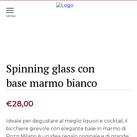
Home
>
Accessori vino & cocktail
> Spinning glass con
base marmo bianco
Spinning glass con
base marmo bianco
€
28,00
Ideale per degustare al meglio liquori e cocktail, il
bicchiere girevole con elegante base in marmo di
Pozzi Milano è un idea regalo originale e di grande