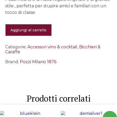
stile , perfetta per stupire amici e familiari con un
tocco di classe.
Spinning
Aggiungi al carrello
glass
con
base
marmo
Categorie:
Accessori vino & cocktail
,
Bicchieri &
bianco
Caraffe
quantità
Brand:
Pozzi Milano 1876
Prodotti correlati