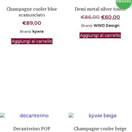
Champagne cooler blue
Demi metal silver touch
scamosciato
Il
Il
€
86,00
€
60,00
prezzo
prez
€
89,00
Brand:
WWD Design
originale
attu
Brand:
kywie
era:
è:
Aggiungi al carrello
€86,00.
€60,
Aggiungi al carrello
Decanterino POP
Champagne cooler beige