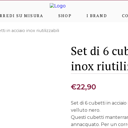
RREDI SU MISURA
SHOP
I BRAND
C
i in acciaio inox riutilizzabili
Set di 6 cu
inox riutil
€
22,90
Set di 6 cubetti in acciaio
velluto nero.
Questi cubetti manterran
annacquato. Per un corr