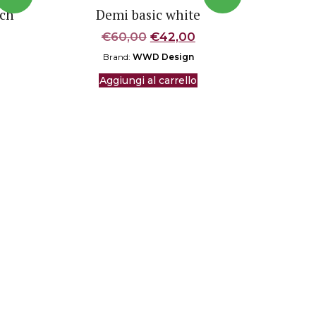
uch
Demi basic white
Il
Il
€
60,00
€
42,00
rezzo
prezzo
prezzo
Brand:
WWD Design
tuale
originale
attuale
era:
è:
Aggiungi al carrello
60,00.
€60,00.
€42,00.