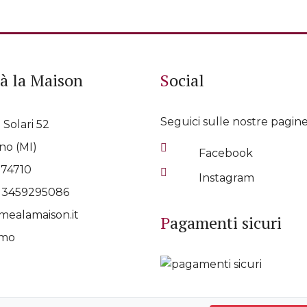
à la Maison
Social
Seguici sulle nostre pagine
 Solari 52
no (MI)
Facebook
074710
Instagram
p
3459295086
ealamaison.it
Pagamenti sicuri
amo