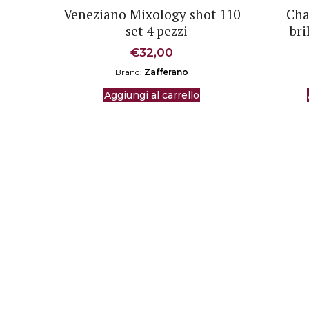
Veneziano Mixology shot 110
Cha
– set 4 pezzi
bri
€
32,00
Brand:
Zafferano
Aggiungi al carrello