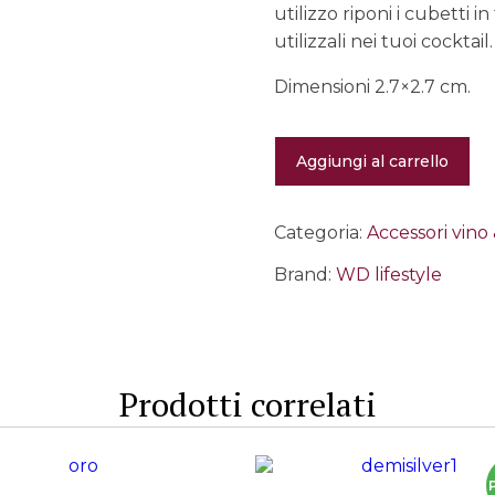
utilizzo riponi i cubetti 
utilizzali nei tuoi cocktail.
Dimensioni 2.7×2.7 cm.
Set
Aggiungi al carrello
di
6
cubetti
in
Categoria:
Accessori vino 
acciaio
inox
Brand:
WD lifestyle
riutilizzabili
quantità
Prodotti correlati