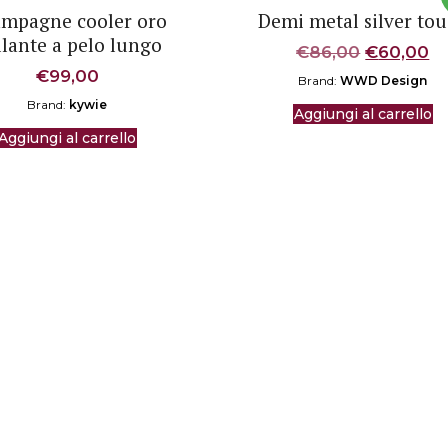
mpagne cooler oro
Demi metal silver to
llante a pelo lungo
Il
Il
€
86,00
€
60,00
prezzo
p
€
99,00
Brand:
WWD Design
originale
at
Brand:
kywie
era:
è:
Aggiungi al carrello
€86,00.
€
Aggiungi al carrello