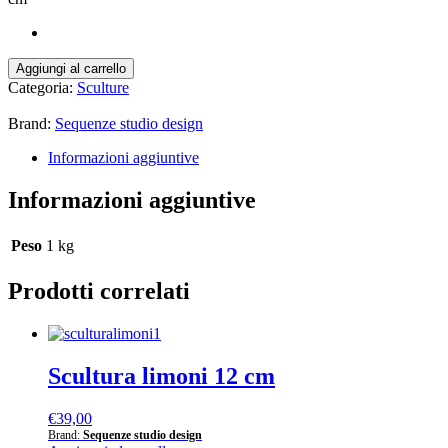
Scultura
Aggiungi al carrello
uva
Categoria:
Sculture
32,5
cm
Brand:
Sequenze studio design
quantità
Informazioni aggiuntive
Informazioni aggiuntive
Peso
1 kg
Prodotti correlati
Scultura limoni 12 cm
€
39,00
Brand:
Sequenze studio design