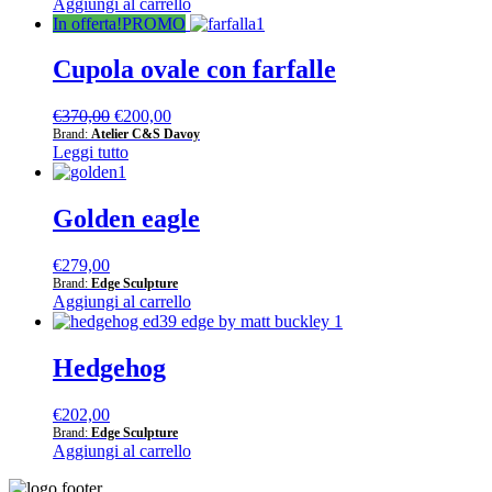
Aggiungi al carrello
In offerta!
Cupola ovale con farfalle
Il
Il
€
370,00
€
200,00
prezzo
prezzo
Brand:
Atelier C&S Davoy
Leggi tutto
originale
attuale
era:
è:
€370,00.
€200,00.
Golden eagle
€
279,00
Brand:
Edge Sculpture
Aggiungi al carrello
Hedgehog
€
202,00
Brand:
Edge Sculpture
Aggiungi al carrello