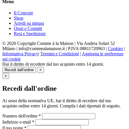
Menu
Il Concept
Shop
Arredi su misura
Orari e Contatti
Resi e Spedizioni
© 2026 Copyright Comme à la Maison | Via Andrea Solari 52
Milano | info@commealamaison.it | P.IVA 08811720963 |
Cookies
|
Informativa Privacy
|
Termini e Condizioni
|
Aggiorna le preferenze
sui cookie
Hai il diritto di recedere dal tuo acquisto entro 14 giorni.
Recedi dall'ordine
×
×
Recedi dall'ordine
Ai sensi della normativa UE, hai il diritto di recedere dal tuo
acquisto online entro 14 giorni. Compila i dati riportati di seguito.
Numero dell'ordine
*
Indirizzo e-mail
*
Il tuo nome
*