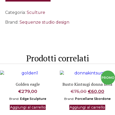
26,5
cm
quantità
Categoria:
Sculture
Brand:
Sequenze studio design
Prodotti correlati
Golden eagle
Busto Kintsugi donna nera
Il
Il
€
279,00
€
75,00
€
60,00
prezzo
prez
Brand:
Edge Sculpture
Brand:
Porcellane Sbordone
originale
attu
era:
è:
Aggiungi al carrello
Aggiungi al carrello
€75,00.
€60,