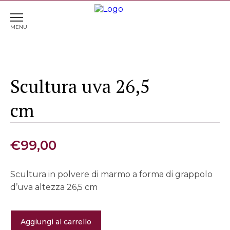
Home
>
Sculture
> Scultura uva 26,5 cm
Scultura uva 26,5
cm
€
99,00
Scultura in polvere di marmo a forma di grappolo
d’uva altezza 26,5 cm
Scultura
Aggiungi al carrello
uva