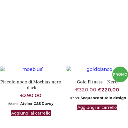
Piccolo nodo di Moebius nero
Gold Fitness – Nero
black
Il
Il
€
320,00
€
220,00
prezzo
pre
€
290,00
Brand:
Sequenze studio design
originale
att
Brand:
Atelier C&S Davoy
era:
è:
Aggiungi al carrello
€320,00.
€22
Aggiungi al carrello