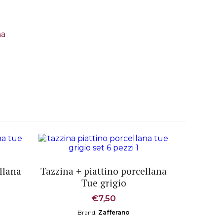
na
llana
Tazzina + piattino porcellana
Tue grigio
€
7,50
Brand:
Zafferano