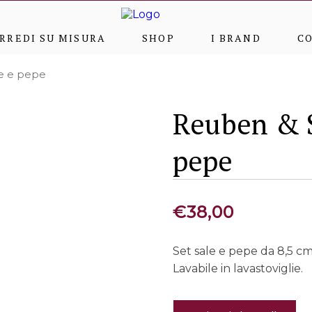
RREDI SU MISURA
SHOP
I BRAND
C
e e pepe
Reuben & S
pepe
€
38,00
Set sale e pepe da 8,5 c
Lavabile in lavastoviglie.
Reuben