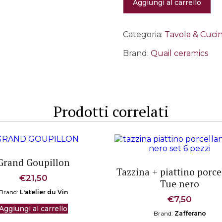
Aggiungi al carrello
&
Sparky
sale
e
Categoria:
Tavola & Cuci
pepe
quantità
Brand:
Quail ceramics
Prodotti correlati
Grand Goupillon
Tazzina + piattino porce
€
21,50
Tue nero
Brand:
L'atelier du Vin
€
7,50
Aggiungi al carrello
Brand:
Zafferano