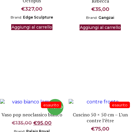
Octopus
Rebecca
€
327,00
€
35,00
Brand:
Edge Sculpture
Brand:
Gangzai
Aggiungi al carrello
Aggiungi al carrello
Vaso pop neoclassico bianco
Cuscino 50 × 50 cm – L’un
contre l’être
Il
Il
€
135,00
€
95,00
prezzo
prezzo
€
75,00
Brand:
Palais Royal