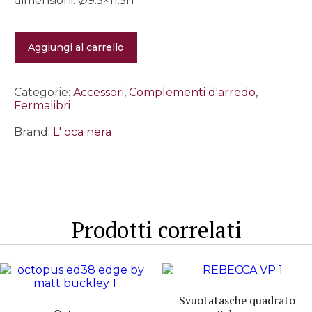
dimensioni: Ø9.5×11.5h
Press-
Aggiungi al carrello
Papier
nero
e
oro
Categorie:
Accessori
,
Complementi d'arredo
,
quantità
Fermalibri
Brand:
L' oca nera
Prodotti correlati
Svuotatasche quadrato