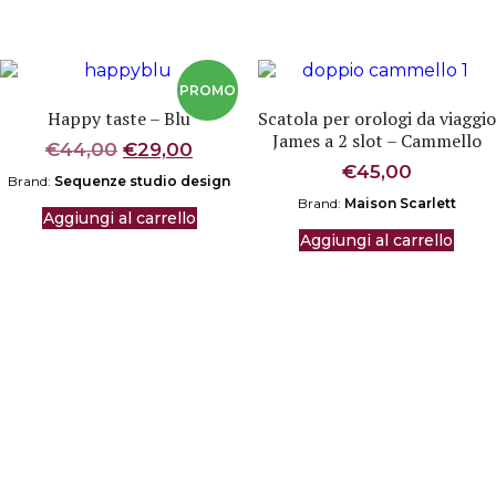
Happy taste – Blu
Scatola per orologi da viaggio
James a 2 slot – Cammello
Il
Il
€
44,00
€
29,00
prezzo
prezzo
€
45,00
Brand:
Sequenze studio design
originale
attuale
Brand:
Maison Scarlett
era:
è:
Aggiungi al carrello
€44,00.
€29,00.
Aggiungi al carrello