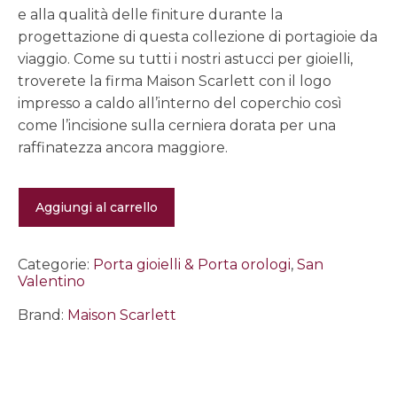
e alla qualità delle finiture durante la
progettazione di questa collezione di portagioie da
viaggio. Come su tutti i nostri astucci per gioielli,
troverete la firma Maison Scarlett con il logo
impresso a caldo all’interno del coperchio così
come l’incisione sulla cerniera dorata per una
raffinatezza ancora maggiore.
Portagioie
Aggiungi al carrello
cuore
in
velluto
blu
Categorie:
Porta gioielli & Porta orologi
,
San
Céleste
Valentino
quantità
Brand:
Maison Scarlett