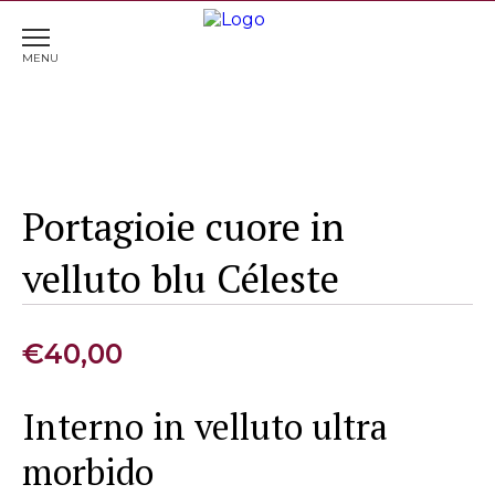
Home
>
Porta gioielli & Porta orologi
> Portagioie
cuore in velluto blu Céleste
Portagioie cuore in
velluto blu Céleste
€
40,00
Interno in velluto ultra
morbido