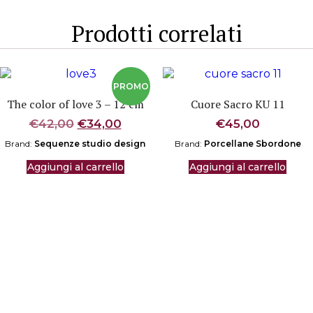
Prodotti correlati
The color of love 3 – 12 cm
Cuore Sacro KU 11
Il
Il
€
42,00
€
34,00
€
45,00
prezzo
prezzo
Brand:
Sequenze studio design
Brand:
Porcellane Sbordone
originale
attuale
era:
è:
Aggiungi al carrello
Aggiungi al carrello
€42,00.
€34,00.