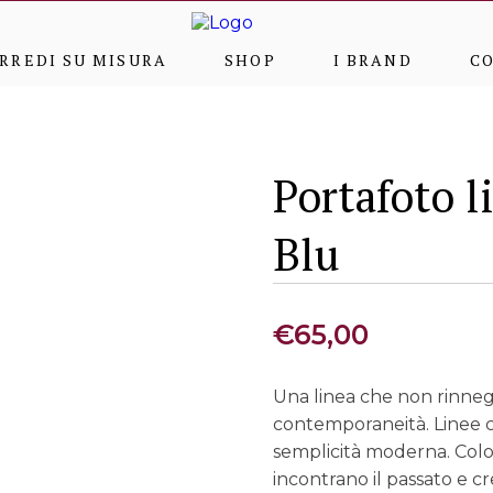
RREDI SU MISURA
SHOP
I BRAND
C
Portafoto l
Blu
€
65,00
Una linea che non rinnega
contemporaneità. Linee cl
semplicità moderna. Colori s
incontrano il passato e c