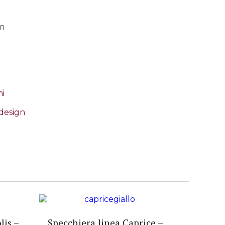
cm
i
design
lis –
Specchiera linea Caprice –