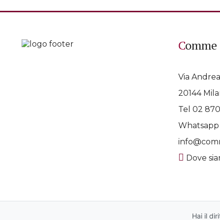
Comme 
Via Andrea
20144 Mila
Tel 02 87
Whatsap
info@comm
Dove si
© 2026 Copyright Comme à la Maison | Via Andrea 
Hai il di