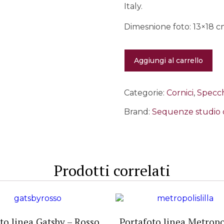
Italy.
Dimesnione foto: 13×18 
Portafoto
Aggiungi al carrello
linea
Marilyn
-
Blu
Categorie:
Cornici
,
Specch
quantità
Brand:
Sequenze studio 
Prodotti correlati
to linea Gatsby – Rosso
Portafoto linea Metropo