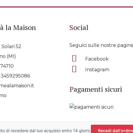
à la Maison
Social
Seguici sulle nostre pagine
 Solari 52
no (MI)
Facebook
074710
Instagram
p
3459295086
ealamaison.it
Pagamenti sicuri
amo
Solari 52 Milano | info@commealamaison.it | P.IVA 08811720963 |
ritto di recedere dal tuo acquisto entro 14 giorni.
Recedi dall'ordin
Aggiorna le preferenze sui cookie