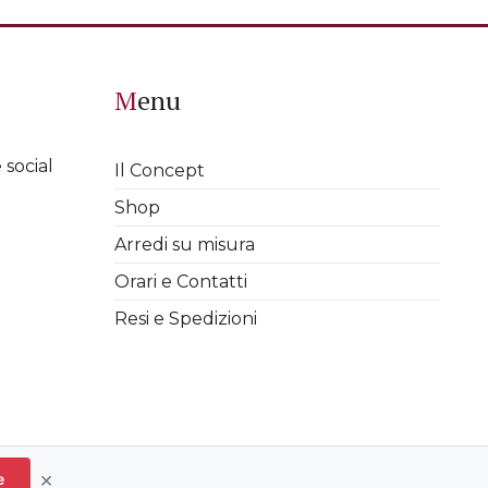
Menu
 social
Il Concept
Shop
Arredi su misura
Orari e Contatti
Resi e Spedizioni
Cookies
|
Informativa Privacy
|
Termini e Condizioni
|
×
e