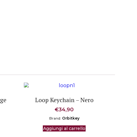
nge
Loop Keychain – Nero
€
34,90
Brand:
Orbitkey
Aggiungi al carrello