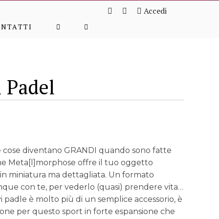
Accedi
ONTATTI
i Padel
ole cose diventano GRANDI quando sono fatte
one Meta[l]morphose offre il tuo oggetto
 in miniatura ma dettagliata. Un formato
nque con te, per vederlo (quasi) prendere vita…
 padle è molto più di un semplice accessorio, è
ione per questo sport in forte espansione che