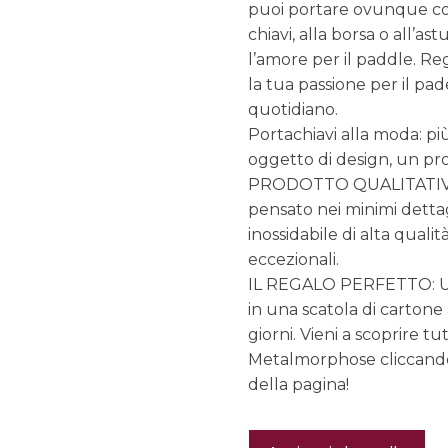
puoi portare ovunque con
chiavi, alla borsa o all’a
l’amore per il paddle. Re
la tua passione per il pa
quotidiano.
Portachiavi alla moda: più
oggetto di design, un pr
PRODOTTO QUALITATIVO: 
pensato nei minimi dettagl
inossidabile di alta qualit
eccezionali.
IL REGALO PERFETTO: Un o
in una scatola di cartone a
giorni. Vieni a scoprire tu
Metalmorphose cliccando
della pagina!
Portachiavi