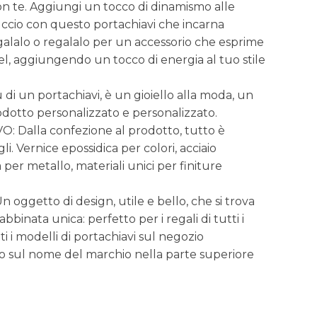
 te. Aggiungi un tocco di dinamismo alle
stuccio con questo portachiavi che incarna
galalo o regalalo per un accessorio che esprime
del, aggiungendo un tocco di energia al tuo stile
 di un portachiavi, è un gioiello alla moda, un
odotto personalizzato e personalizzato.
Dalla confezione al prodotto, tutto è
i. Vernice epossidica per colori, acciaio
à per metallo, materiali unici per finiture
ggetto di design, utile e bello, che si trova
bbinata unica: perfetto per i regali di tutti i
tti i modelli di portachiavi sul negozio
 sul nome del marchio nella parte superiore