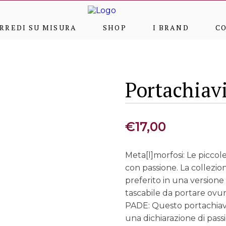
RREDI SU MISURA
SHOP
I BRAND
C
Portachiav
€
17,00
Meta[l]morfosi: Le picc
con passione. La collezi
preferito in una versione
tascabile da portare ovu
PADE: Questo portachiavi
una dichiarazione di pass