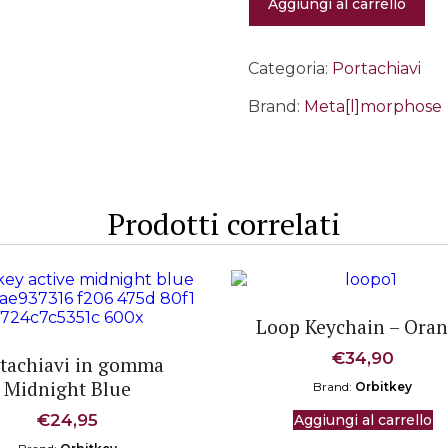
Aggiungi al carrello
Padel
quantità
Categoria:
Portachiavi
Brand:
Meta[l]morphose
Prodotti correlati
Loop Keychain – Ora
€
34,90
tachiavi in gomma
Midnight Blue
Brand:
Orbitkey
€
24,95
Aggiungi al carrello