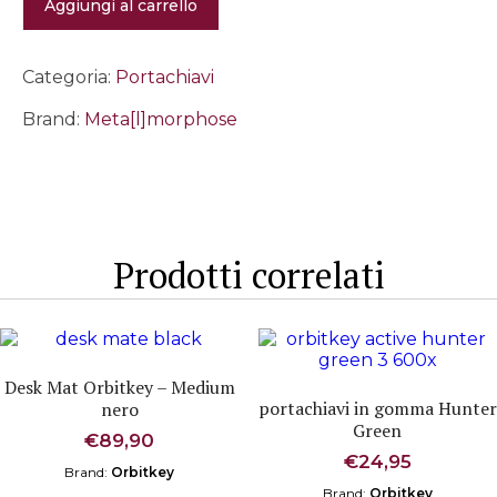
Aggiungi al carrello
Cuffie
audio
quantità
Categoria:
Portachiavi
Brand:
Meta[l]morphose
Prodotti correlati
Desk Mat Orbitkey – Medium
portachiavi in gomma Hunter
nero
Green
€
89,90
€
24,95
Brand:
Orbitkey
Brand:
Orbitkey