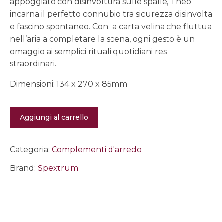
appoggiato con disinvoltura sulle spalle, Theo
incarna il perfetto connubio tra sicurezza disinvolta
e fascino spontaneo. Con la carta velina che fluttua
nell’aria a completare la scena, ogni gesto è un
omaggio ai semplici rituali quotidiani resi
straordinari.
Dimensioni: 134 x 270 x 85mm
Porta
Aggiungi al carrello
fazzoletti
da
casa
-
Categoria:
Complementi d'arredo
Theo
quantità
Brand:
Spextrum