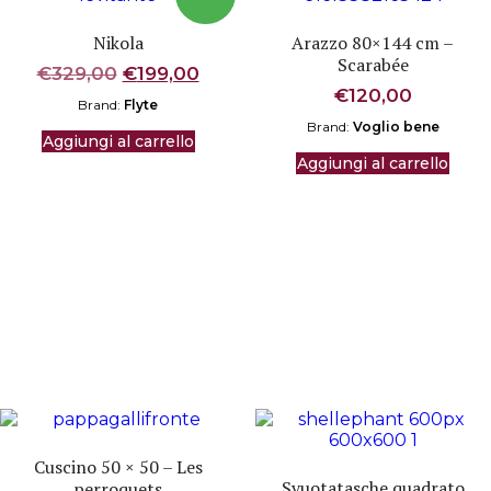
Nikola
Arazzo 80×144 cm –
Scarabée
Il
Il
€
329,00
€
199,00
prezzo
prezzo
€
120,00
Brand:
Flyte
originale
attuale
Brand:
Voglio bene
era:
è:
Aggiungi al carrello
€329,00.
€199,00.
Aggiungi al carrello
Cuscino 50 × 50 – Les
Svuotatasche quadrato
perroquets