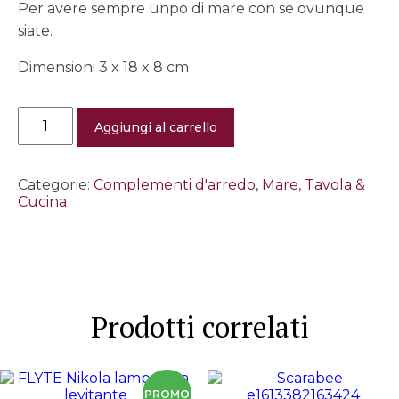
Per avere sempre unpo di mare con se ovunque
siate.
Dimensioni 3 x 18 x 8 cm
Poggiamestolo
Aggiungi al carrello
"salvataggio"
quantità
Categorie:
Complementi d'arredo
,
Mare
,
Tavola &
Cucina
Prodotti correlati