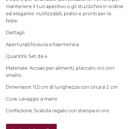
mantenere il tuo aperitivo o gli stuzzichini in ordine
ed elegante: riutilizzabili, pratici e pronti per le
feste.
Dettagli
Apertura/chiusura a fisarmonica
Quantità: Set da 4
Materiale: Acciaio per alimenti, placcato oro con
smalto
Dimensioni: 11,5 cm di lunghezza con circa ø 2 cm
Cura: Lavaggio a mano
Confezione: Scatola regalo con stampa in oro
Pick