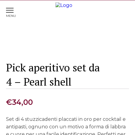
Home
>
Accessori vino & cocktail
> Pick aperitivo set
da 4 – Pearl shell
Pick aperitivo set da
4 – Pearl shell
€
34,00
Set di 4 stuzzicadenti placcati in oro per cocktail e
antipasti, ognuno con un motivo a forma di labbra
e cuore per una facile identificazione. Perfetti per