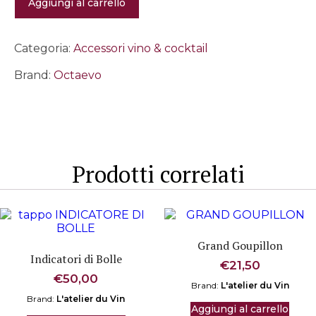
Aggiungi al carrello
aperitivo
set
da
4
Categoria:
Accessori vino & cocktail
-
Pearl
Brand:
Octaevo
shell
quantità
Prodotti correlati
Grand Goupillon
Indicatori di Bolle
€
21,50
€
50,00
Brand:
L'atelier du Vin
Brand:
L'atelier du Vin
Aggiungi al carrello