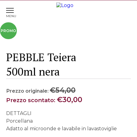
Home
>
Tavola & Cucina
> PEBBLE Teiera 500ml nera
PEBBLE Teiera
500ml nera
Il
€
54,00
prezzo
Il
€
30,00
originale
p
DETTAGLI
era:
a
Porcellana
€54,00.
è:
Adatto al microonde e lavabile in lavastoviglie
€