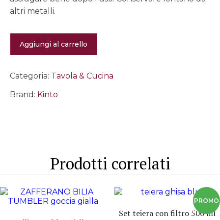
altri metalli.
PEBBLE
Aggiungi al carrello
Teiera
500ml
nera
quantità
Categoria:
Tavola & Cucina
Brand:
Kinto
Prodotti correlati
Set teiera con filtro 500 ml