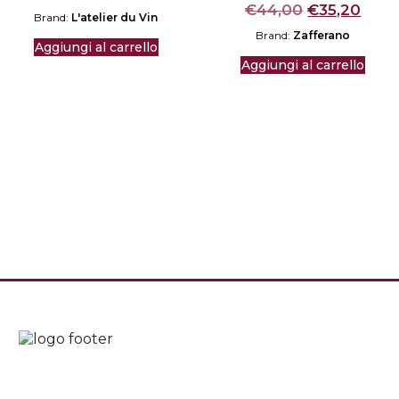
Il
Il
€
44,00
€
35,20
Brand:
L'atelier du Vin
prezzo
prez
Brand:
Zafferano
originale
attu
Aggiungi al carrello
era:
è:
Aggiungi al carrello
€44,00.
€35,