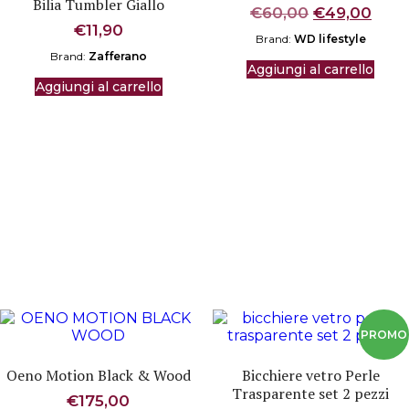
Bilia Tumbler Giallo
Il
Il
€
60,00
€
49,00
€
11,90
prezzo
prez
Brand:
WD lifestyle
originale
attu
Brand:
Zafferano
era:
è:
Aggiungi al carrello
€60,00.
€49,
Aggiungi al carrello
Oeno Motion Black & Wood
Bicchiere vetro Perle
Trasparente set 2 pezzi
€
175,00