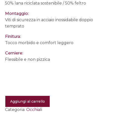
50% lana riciclata sostenibile / 50% feltro
Montaggio:
Viti di sicurezza in acciaio inossidabile doppio
temprato
Finitura:
Tocco morbido e comfort leggero
Cerniere:
Flessibile e non pizzica
Occhiali
Aggiungi al carrello
da
vista
Categoria:
Occhiali
Jane