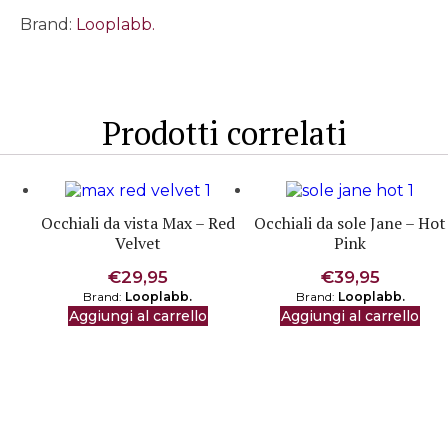
-
Brand:
Looplabb.
Yves
Blue
quantità
Prodotti correlati
Occhiali da vista Max – Red
Occhiali da sole Jane – Hot
Velvet
Pink
€
29,95
€
39,95
Brand:
Looplabb.
Brand:
Looplabb.
Aggiungi al carrello
Aggiungi al carrello