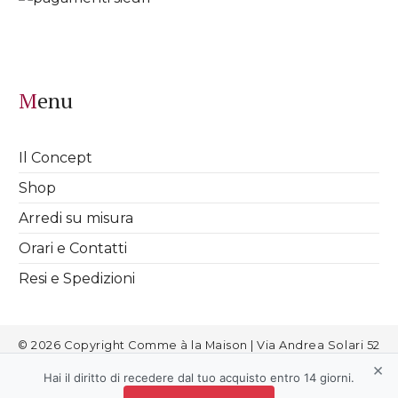
Menu
Il Concept
Shop
Arredi su misura
Orari e Contatti
Resi e Spedizioni
© 2026 Copyright Comme à la Maison | Via Andrea Solari 52
Milano | info@commealamaison.it | P.IVA 08811720963 |
Cookies
|
×
Informativa Privacy
|
Termini e Condizioni
|
Aggiorna le
Hai il diritto di recedere dal tuo acquisto entro 14 giorni.
preferenze sui cookie