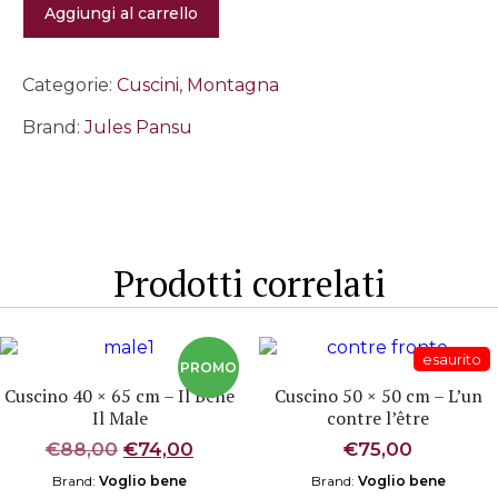
Aggiungi al carrello
-
Huskies
quantità
Categorie:
Cuscini
,
Montagna
Brand:
Jules Pansu
Prodotti correlati
Cuscino 40 × 65 cm – Il Bene
Cuscino 50 × 50 cm – L’un
Il Male
contre l’être
Il
Il
€
88,00
€
74,00
€
75,00
prezzo
prezzo
Brand:
Voglio bene
Brand:
Voglio bene
originale
attuale