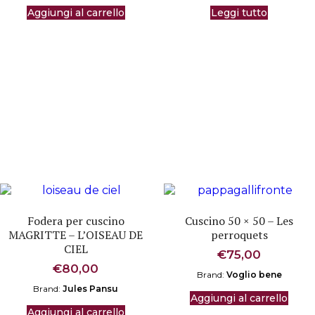
era:
è:
Aggiungi al carrello
Leggi tutto
€88,00.
€74,00.
Fodera per cuscino
Cuscino 50 × 50 – Les
MAGRITTE – L’OISEAU DE
perroquets
CIEL
€
75,00
€
80,00
Brand:
Voglio bene
Brand:
Jules Pansu
Aggiungi al carrello
Aggiungi al carrello