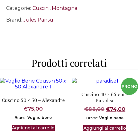
quantità
Categorie:
Cuscini
,
Montagna
Brand:
Jules Pansu
Prodotti correlati
Cuscino 40 × 65 cm –
Cuscino 50 × 50 – Alexandre
Paradise
€
75,00
Il
Il
€
88,00
€
74,00
prezzo
prez
Brand:
Voglio bene
Brand:
Voglio bene
originale
attu
era:
è:
Aggiungi al carrello
Aggiungi al carrello
€88,00.
€74,