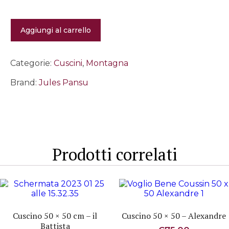
Fodera
Aggiungi al carrello
-
Bois
Dormant
2
Categorie:
Cuscini
,
Montagna
quantità
Brand:
Jules Pansu
Prodotti correlati
Cuscino 50 × 50 cm – il
Cuscino 50 × 50 – Alexandre
Battista