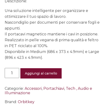
Descrizione:
Una soluzione intelligente per organizzare e
ottimizzare il tuo spazio di lavoro.
Nascondiglio per documenti per conservare fogli e
appunti.
Il portacavi magnetico mantiene i cavi in posizione.
Realizzato in pelle vegana di prima qualità e feltro
in PET riciclato al 100%.
Disponibile in Medium (686 x 373 x 4.9mm) e Large
(896 x 423 x 4.9mm).
Desk
Aggiungi al carrello
Mat
Orbitkey
-
Medium
Categorie:
Accessori
,
Portachiavi
,
Tech , Audio e
nero
Illuminazione
quantità
Brand:
Orbitkey