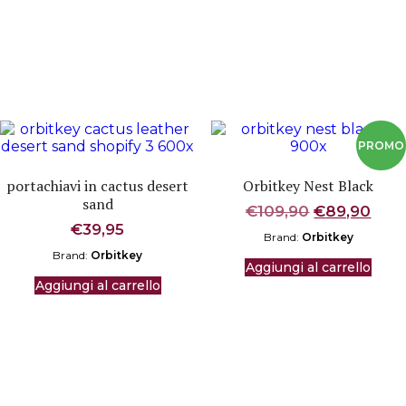
portachiavi in cactus desert
Orbitkey Nest Black
sand
Il
Il
€
109,90
€
89,90
prezzo
pre
€
39,95
Brand:
Orbitkey
originale
attu
Brand:
Orbitkey
era:
è:
Aggiungi al carrello
€109,90.
€89,
Aggiungi al carrello