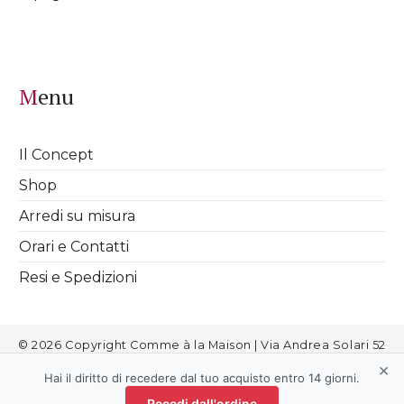
Menu
Il Concept
Shop
Arredi su misura
Orari e Contatti
Resi e Spedizioni
© 2026 Copyright Comme à la Maison | Via Andrea Solari 52
Milano | info@commealamaison.it | P.IVA 08811720963 |
Cookies
|
×
Informativa Privacy
|
Termini e Condizioni
|
Aggiorna le
Hai il diritto di recedere dal tuo acquisto entro 14 giorni.
preferenze sui cookie
Recedi dall'ordine