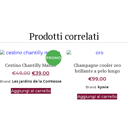
Prodotti correlati
Cestino Chantilly Marine
Champagne cooler oro
brillante a pelo lungo
Il
Il
€
49,00
€
39,00
prezzo
prezzo
€
99,00
Brand:
Les jardins de la Comtesse
originale
attuale
Brand:
kywie
era:
è:
Aggiungi al carrello
€49,00.
€39,00.
Aggiungi al carrello