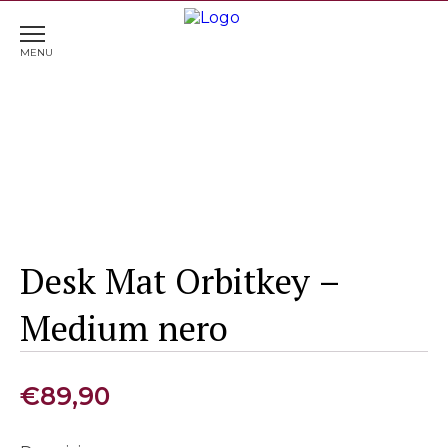
Home
>
Portachiavi
> Desk Mat Orbitkey – Medium
nero
Desk Mat Orbitkey –
Medium nero
€
89,90