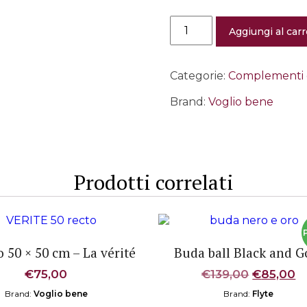
Cuscino
Aggiungi al carr
50
×
50
cm
Categorie:
Complementi 
-
Le
Brand:
Voglio bene
grand
Belzoni
quantità
Prodotti correlati
 50 × 50 cm – La vérité
Buda ball Black and G
Il
Il
€
75,00
€
139,00
€
85,00
prezzo
p
Brand:
Voglio bene
Brand:
Flyte
originale
at