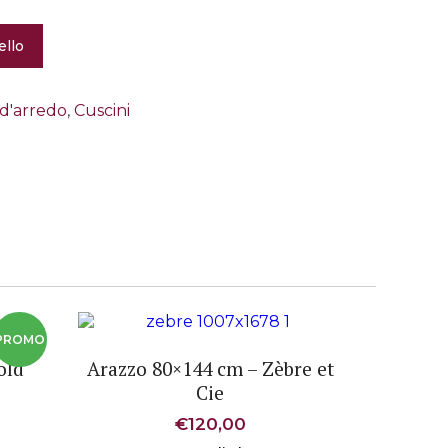
ello
d'arredo
,
Cuscini
old
Arazzo 80×144 cm – Zèbre et
Cie
rezzo
€
120,00
tuale