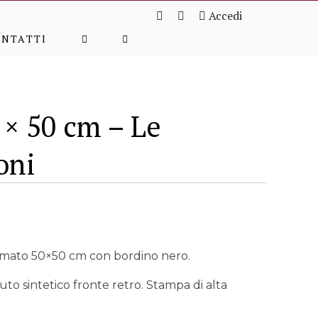
Accedi
ONTATTI
 × 50 cm – Le
oni
ormato 50×50 cm con bordino nero.
to sintetico fronte retro. Stampa di alta