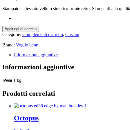
Stampato su tessuto velluto sintetico fronte retro. Stampa di alta qualit
Cuscino
Aggiungi al carrello
50
Categorie:
Complementi d'arredo
,
Cuscini
×
50
Brand:
Voglio bene
-
Akeem
Informazioni aggiuntive
quantità
Informazioni aggiuntive
Peso
1 kg
Prodotti correlati
Octopus