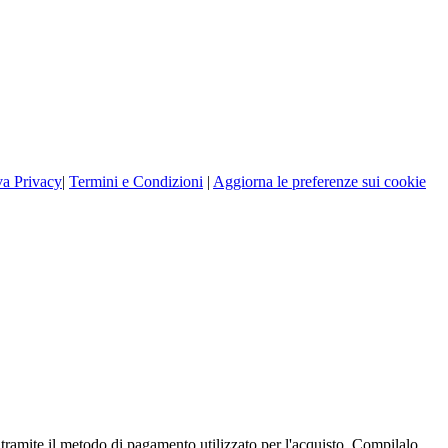
va Privacy
|
Termini e Condizioni
|
Aggiorna le preferenze sui cookie
tramite il metodo di pagamento utilizzato per l'acquisto. Compilalo