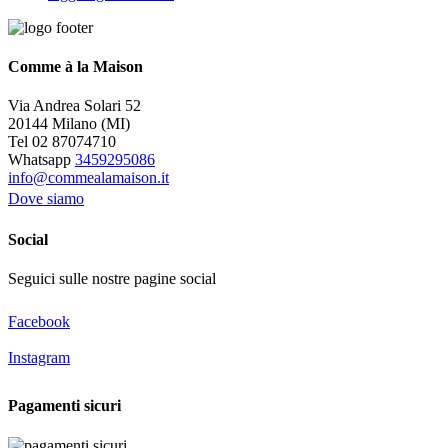
era:
è:
€139,00.
€85,00.
Comme à la Maison
Via Andrea Solari 52
20144 Milano (MI)
Tel 02 87074710
Whatsapp
3459295086
info@commealamaison.it
Dove siamo
Social
Seguici sulle nostre pagine social
Facebook
Instagram
Pagamenti sicuri