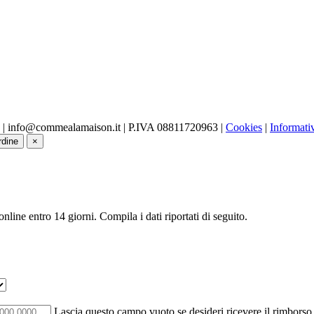
 | info@commealamaison.it | P.IVA 08811720963 |
Cookies
|
Informati
rdine
×
online entro 14 giorni. Compila i dati riportati di seguito.
Lascia questo campo vuoto se desideri ricevere il rimborso 