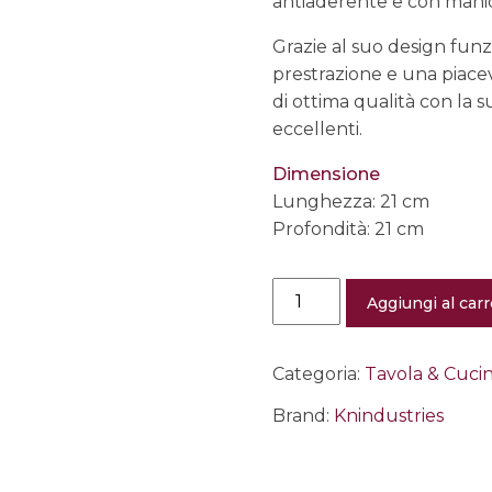
antiaderente e con manic
Grazie al suo design fun
prestrazione e una piacev
di ottima qualità con la 
eccellenti.
Dimensione
Lunghezza: 21 cm
Profondità: 21 cm
Beyond
Aggiungi al carr
Basic
The
Omelette
–
Categoria:
Tavola & Cuci
Padella
quantità
Brand:
Knindustries