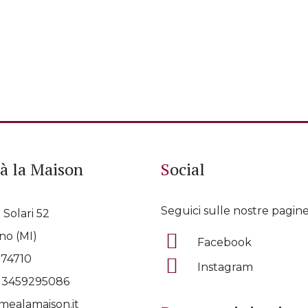
à la Maison
Social
Seguici sulle nostre pagine
 Solari 52
no (MI)
Facebook
074710
Instagram
p
3459295086
ealamaison.it