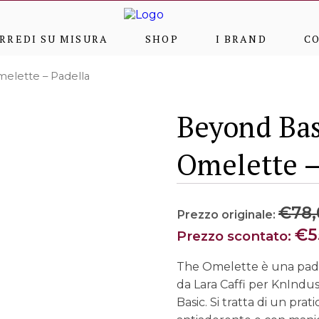
RREDI SU MISURA
SHOP
I BRAND
C
elette – Padella
Beyond Bas
Omelette –
€
78,
€
5
The Omelette è una padel
da Lara Caffi per KnIndu
Basic. Si tratta di un prat