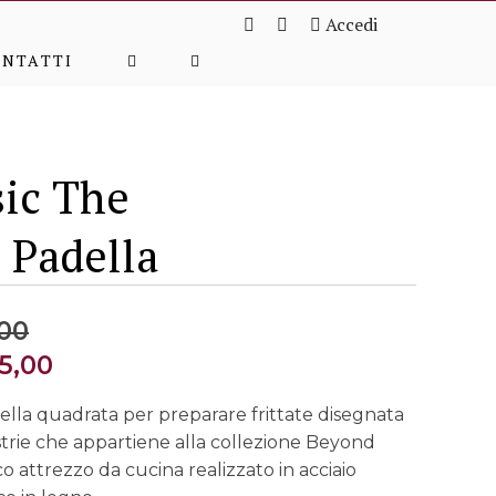
Accedi
ONTATTI
ic The
 Padella
Il
00
prezzo
Il
5,00
originale
prezz
la quadrata per preparare frittate disegnata
era:
attua
strie che appartiene alla collezione Beyond
€78,00.
è:
ico attrezzo da cucina realizzato in acciaio
€55,0