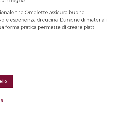
o in legno.
zionale the Omelette assicura buone
ole esperienza di cucina. L’unione di materiali
sua forma pratica permette di creare piatti
ello
na