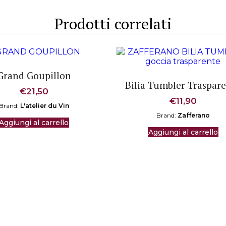
Prodotti correlati
Grand Goupillon
Bilia Tumbler Traspar
€
21,50
€
11,90
Brand:
L'atelier du Vin
Brand:
Zafferano
Aggiungi al carrello
Aggiungi al carrello