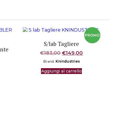
S/lab Tagliere
ente
Il
Il
€
183,00
€
149,00
prezzo
prezzo
Brand:
Knindustries
originale
attuale
era:
è:
Aggiungi al carrello
€183,00.
€149,00.