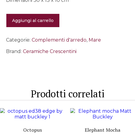
Dimensioni 30 x 13 x 10 cm
Barchetta
Aggiungi al carrello
media
-
Rossa
quantità
Categorie:
Complementi d'arredo
,
Mare
Brand:
Ceramiche Crescentini
Prodotti correlati
Octopus
Elephant Mocha