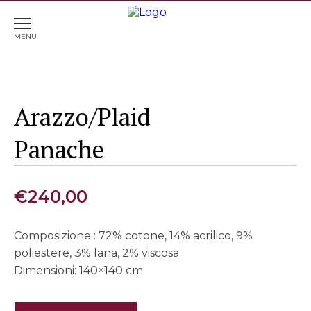
Home
>
Arazzi
> Arazzo/Plaid Panache
Arazzo/Plaid
Panache
€
240,00
Composizione : 72% cotone, 14% acrilico, 9%
poliestere, 3% lana, 2% viscosa
Dimensioni: 140×140 cm
Arazzo/Plaid